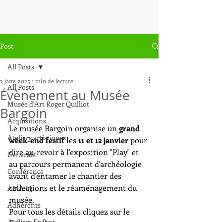
Post
All Posts
3 janv. 2025
1 min de lecture
All Posts
Évènement au Musée
Musée d'Art Roger Quilliot
Bargoin
Acquisitions
Le musée Bargoin organise un 
grand 
Ateliers artistiques
week-end festif
 les 
11 et 12 janvier
 pour 
dire au-revoir à l'exposition "Play" et 
Générale
au parcours permanent d'archéologie 
Conférence
avant d'entamer le chantier des 
collections et le réaménagement du 
AMA 63
musée.
Adhérents
Pour tous les détails cliquez sur le 
Ateliers Enfant