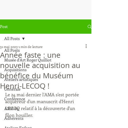
Post
All Posts
31 mai 2023
1 min de lecture
All Posts
Année faste : une
Musée d'Art Roger Quilliot
nouvelle acquisition au
Acquisitions
bénéfice du Muséum
Ateliers artistiques
Henri-LECOQ !
Générale
Le 24 mai dernier l'AMA s'est portée 
Conférence
acquéreur d'un manuscrit d'Henri 
LECOQ relatif à la découverte d'un 
AMA 63
filon houiller.
Adhérents
Ateliers Enfant