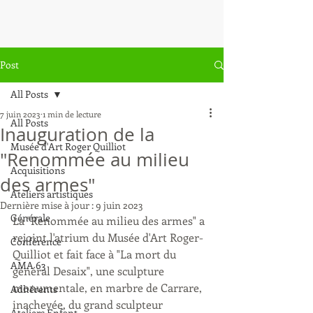
Post
All Posts
7 juin 2023
1 min de lecture
All Posts
Inauguration de la
Musée d'Art Roger Quilliot
"Renommée au milieu
Acquisitions
des armes"
Ateliers artistiques
Dernière mise à jour :
9 juin 2023
Générale
La "Renommée au milieu des armes" a 
rejoint l'atrium du Musée d'Art Roger-
Conférence
Quilliot et fait face à "La mort du 
AMA 63
général Desaix", une sculpture 
monumentale, en marbre de Carrare, 
Adhérents
inachevée, du grand sculpteur 
Ateliers Enfant