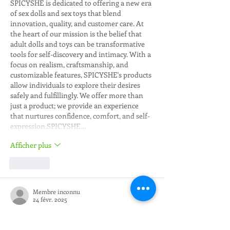
SPICYSHE is dedicated to offering a new era 
of sex dolls and sex toys that blend 
innovation, quality, and customer care. At 
the heart of our mission is the belief that 
adult dolls and toys can be transformative 
tools for self-discovery and intimacy. With a 
focus on realism, craftsmanship, and 
customizable features, SPICYSHE's products 
allow individuals to explore their desires 
safely and fulfillingly. We offer more than 
just a product; we provide an experience 
that nurtures confidence, comfort, and self-
expression.SPICYSHE…
Afficher plus
J'aime
Membre inconnu
24 févr. 2025
Sexual violence survivors find unique paths 
to healing on 
full body sex doll
. A Canadian 