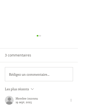
3 commentaires
Rédigez un commentaire...
Ateliers des enfants -
A noter : date d
Création sur le Parvis
prochaine AG
Les plus récents
Membre inconnu
19 sept. 2025