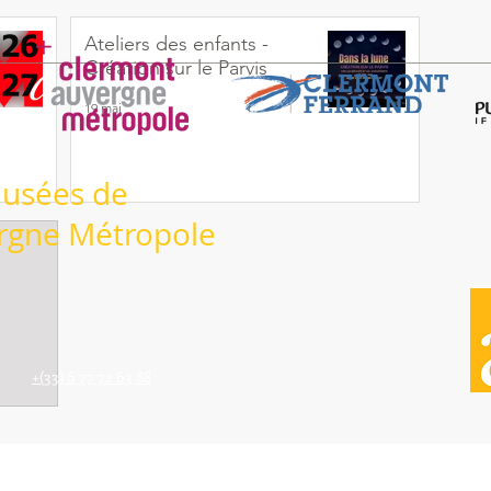
Ateliers des enfants -
Création sur le Parvis
19 mai
Musées de
rgne Métropole
+(33) 6 77 72 63 88