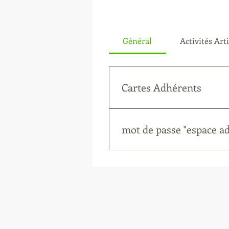
Général
Activités Art
Cartes Adhérents
Ecrire à trésorier AMA ama.c
mot de passe "espace a
Ecrire à trésorier AMA ama.c