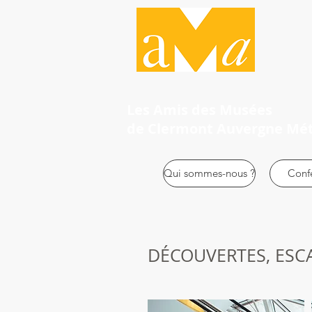
Les Amis des Musées
de Clermont Auvergne Mé
Qui sommes-nous ?
Conf
DÉCOUVERTES, ESCA