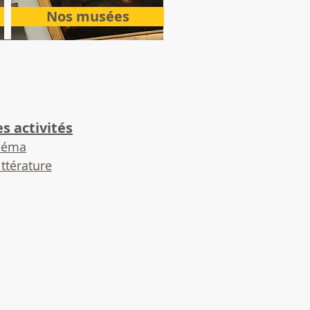
Nos musées
s activités
néma
littérature