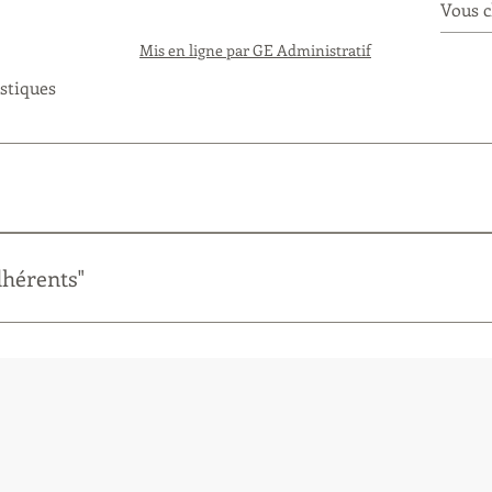
Mis en ligne par GE Administratif
istiques
lermont.a.m@gmail.com en rappelant les références de votre a
dhérents"
lermont.a.m@gmail.com en rappelant les références de votre a