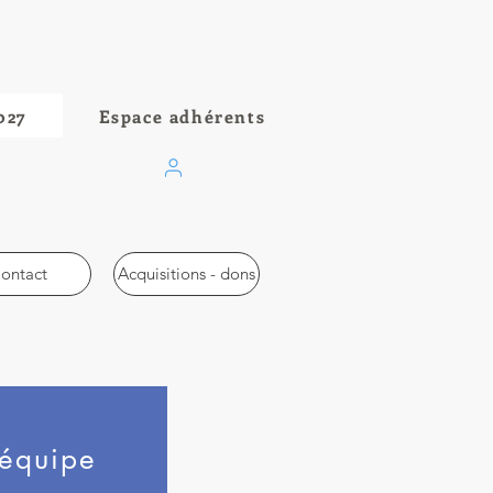
027
Espace adhérents
ontact
Acquisitions - dons
'équipe