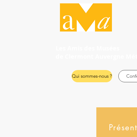
Les Amis des Musées
de Clermont Auvergne Mé
Qui sommes-nous ?
Conf
Présen