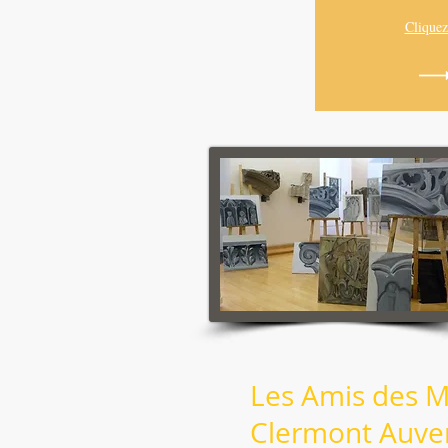
Cliquez
Les Amis des 
Clermont Auve