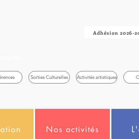
Adhésion 2026-2
tropole
érences
Sorties Culturelles
Activités artistiques
C
tation
Nos activités
L