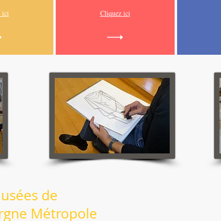
 ici
Cliquez ici
Musées de
rgne Métropole