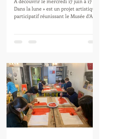
À découvrir le mercredi 17 juin à 17 h «
Dans la lune » est un projet artistique
participatif réunissant le Musée d’Art
Roger-Quilliot et l’association AMA
autour d’une création imaginée avec
les enfants et adolescents des Ateliers
AMA. Conçue dans le cadre de
l’exposition « Japon, chefs-d’oeuvre du
musée Guimet », présentée au MARQ
dans le programme national Guimet+,
l’oeuvre propose un dialogue poétique
entre la Terre et la Lune à travers une
installation permanente et une