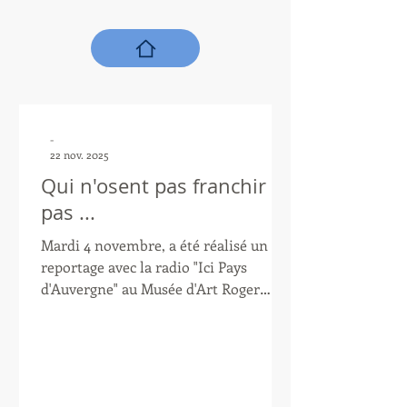
séances pour la saison 2025/2026).
L'activité n'a pas lieu pendant les
vacances scolaires, excepté le premier
samedi des périodes de va
-
22 nov. 2025
Qui n'osent pas franchir le
pas ...
Mardi 4 novembre, a été réalisé un
reportage avec la radio "Ici Pays
d'Auvergne" au Musée d'Art Roger
Quillot, lors du cours du mardi. Cela
afin de mieux faire connaître les cours
d'initiation au dessin et la lecture des
œuvres, unique et généreuse de
Laurent, tout en sensibilisant les