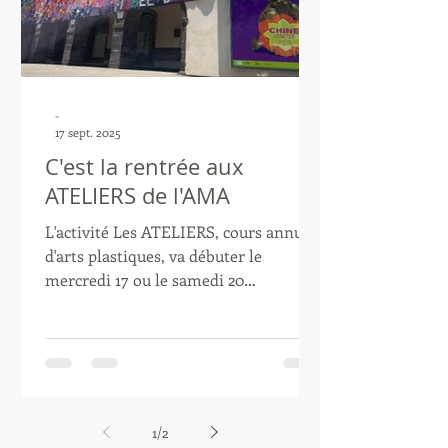
-
17 sept. 2025
C'est la rentrée aux
ATELIERS de l'AMA
L'activité Les ATELIERS, cours annuels
d'arts plastiques, va débuter le
mercredi 17 ou le samedi 20
septembre 2025 prochain Cette
activité est encadrée par Anne-Sophie
Emard, artiste plasticienne. Elle
accueille les enfants dans l'Atrium.
Pour mémoire, les cours sont
dispensés le mercredi et le samedi à
1
/
2
raison d'une séance par semaine (30