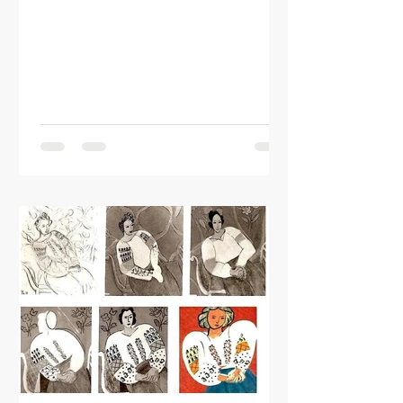
personnes qui souhaitent apprendre à
dessiner mais qui n'osent pas franchir
le pas. replay:
https://www.francebleu.fr/emissions/a
uvergne/ici-est-la