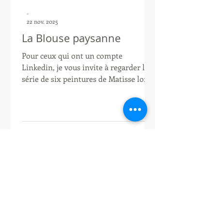
-
22 nov. 2025
La Blouse paysanne
Pour ceux qui ont un compte
Linkedin, je vous invite à regarder la
série de six peintures de Matisse lors
de l'exposition inaugurale de la galerie
Maeght.
https://www.linkedin.com/posts/yoyo-
maeght-3a6b4944_matisse-
henrimatisse-galeriemaeght-share-
7397742082016124928-wqlc?
utm_source=share&utm_medium=me
mber_desktop&rcm=ACoAABdxrfkB17
LMT8lnpB5oC5V2cwlvRfTG2zk