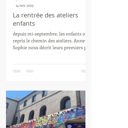
-
14 nov. 2025
La rentrée des ateliers
enfants
depuis mi-septembre, les enfants ont
repris le chemin des ateliers. Anne-
Sophie nous décrit leurs premiers pas
: " Nous avons commencé par un peu
de sculpture (argile, peinture). Après
une étude à la mine de plomb d’une
photographie d’acteur en noir et blanc
(une bonne occasion de parler de
cinéma), nous avons réalisé sur le
même principe, mais en y associant
des fonds colorés à la gouache, un
double portrait inspiré d’une affiche
d’Almodovar. Nous avons pu ainsi
expérimenter