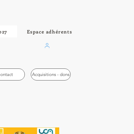
027
Espace adhérents
ontact
Acquisitions - dons