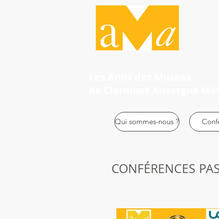
Les Amis des Musées
de Clermont Auvergne Mé
Qui sommes-nous ?
Conf
CONFÉRENCES PAS