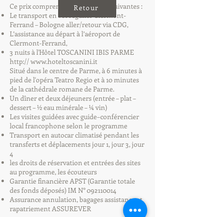
Ce prix comprend les prestations suivantes :
Retour
Le transport en vol régulier Clermont-
Ferrand – Bologne aller/retour via CDG,
L’assistance au départ à l’aéroport de
Clermont-Ferrand,
3 nuits à l'Hôtel TOSCANINI IBIS PARME
http://
www.hoteltoscanini.it
Situé dans le centre de Parme, à 6 minutes à
pied de l'opéra Teatro Regio et à 10 minutes
de la cathédrale romane de Parme.
Un dîner et deux déjeuners (entrée – plat –
dessert – ½ eau minérale – ¼ vin)
Les visites guidées avec guide–conférencier
local francophone selon le programme
Transport en autocar climatisé pendant les
transferts et déplacements jour 1, jour 3, jour
4
les droits de réservation et entrées des sites
au programme, les écouteurs
Garantie financière APST (Garantie totale
des fonds déposés) IM N°
092110014
Assurance annulation, bagages assistance et
rapatriement ASSUREVER