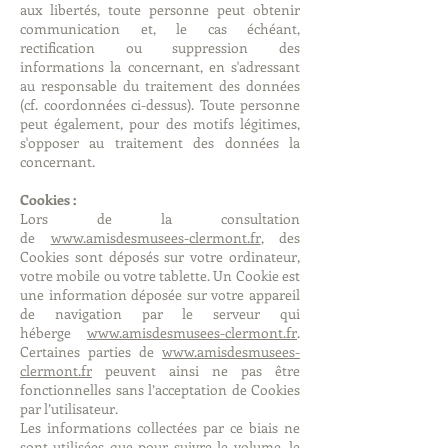
aux libertés, toute personne peut obtenir
communication et, le cas échéant,
rectification ou suppression des
informations la concernant, en s'adressant
au responsable du traitement des données
(cf. coordonnées ci-dessus). Toute personne
peut également, pour des motifs légitimes,
s'opposer au traitement des données la
concernant.
Cookies :
Lors de la consultation
de
www.amisdesmusees-clermont.fr
, des
Cookies sont déposés sur votre ordinateur,
votre mobile ou votre tablette. Un Cookie est
une information déposée sur votre appareil
de navigation par le serveur qui
héberge
www.amisdesmusees-clermont.fr
.
Certaines parties de
www.amisdesmusees-
clermont.fr
peuvent ainsi ne pas être
fonctionnelles sans l’acceptation de Cookies
par l’utilisateur.
Les informations collectées par ce biais ne
sont utilisées que pour suivre le volume, le