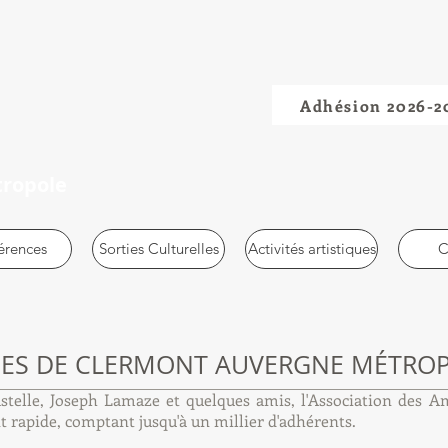
Adhésion 2026-2
tropole
érences
Sorties Culturelles
Activités artistiques
C
ÉES DE CLERMONT AUVERGNE MÉTRO
telle, Joseph Lamaze et quelques amis, l'
Association des A
rapide, comptant jusqu'à un millier d'adhérents.