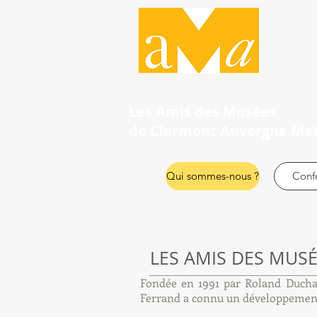
Les Amis des Musées
de Clermont Auvergne Mé
Qui sommes-nous ?
Conf
LES AMIS DES MUS
Fondée en 1991 par Roland Duchas
Ferrand
a connu un développement 