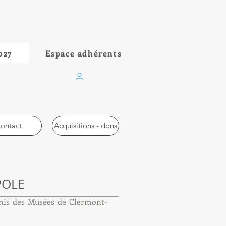
027
Espace adhérents
ontact
Acquisitions - dons
POLE
mis des Musées de Clermont-