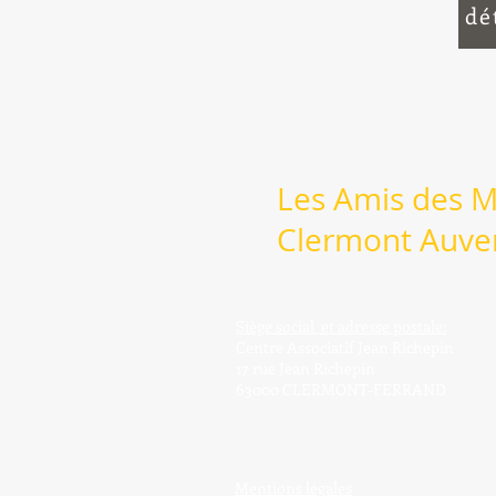
dé
Les Amis des 
Clermont Auve
Siège social et adresse postale:
Centre Associatif Jean Richepin
17 rue Jean Richepin
63000 CLERMONT-FERRAND
Mentions légales