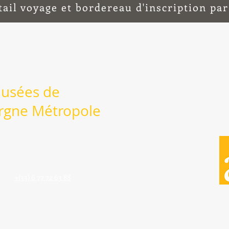
tail voyage et bordereau d'inscription par
Musées de
rgne Métropole
+(33) 6 77 72 63 88