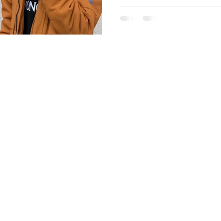
découvrir les créations des 
Flashez le QR code de l'affic
informations sur les inscrip
aussi sur le site à l'onglet "ac