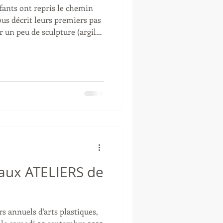
fants ont repris le chemin
us décrit leurs premiers pas
un peu de sculpture (argile,
à la mine de plomb d’une
ir et blanc (une bonne
), nous avons réalisé sur le
sociant des fonds colorés à
t inspiré d’une affiche
 ainsi expérimenter
e aux ATELIERS de
s annuels d'arts plastiques,