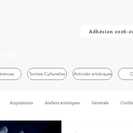
Adhésion 2026-2
tropole
érences
Sorties Culturelles
Activités artistiques
C
Acquisitions
Ateliers artistiques
Générale
Confé
Chevalets Adultes
-