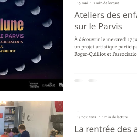
19 mai
1 min de lecture
Ateliers des enf
sur le Parvis
À découvrir le mercredi 17 ju
un projet artistique particip
Roger-Quilliot et l’associat
imaginée avec les enfants et
AMA. Conçue dans le cadre de
d’oeuvre du musée Guimet »
programme national Guimet+
dialogue poétique entre la T
installation permanente et 
-
14 nov. 2025
1 min de lecture
La rentrée des a