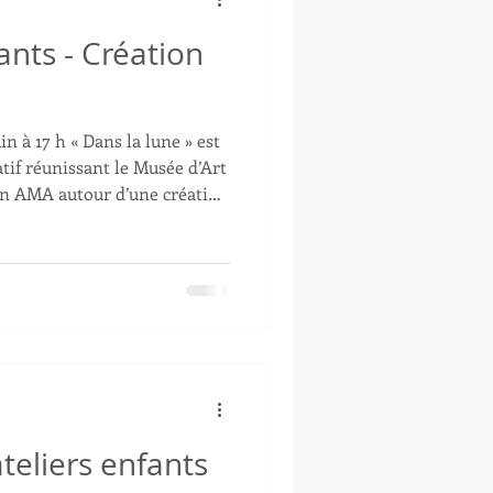
ants - Création
in à 17 h « Dans la lune » est
atif réunissant le Musée d’Art
ion AMA autour d’une création
 adolescents des Ateliers
 l’exposition « Japon, chefs-
, présentée au MARQ dans le
, l’oeuvre propose un
erre et la Lune à travers une
une
teliers enfants