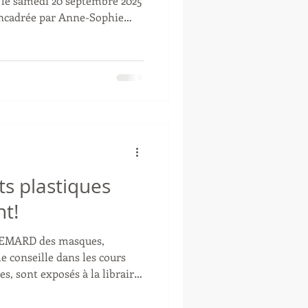
Elle accueille les enfants
 les cours sont dispensés le
son d'une séance par semaine
5/2026). L'activité n'a pas
olaires, excepté le premier
rts plastiques
t!
ie EMARD des masques,
le conseille dans les cours
es, sont exposés à la librairie
n durera tout le mois de
 prolonger. Venez nombreux