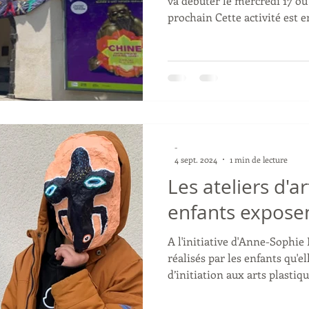
va débuter le mercredi 17 ou le samedi 20 septembre 2025
prochain Cette activité est encadrée par Anne-Sophie
Emard, artiste plasticienne. 
dans l'Atrium. Pour mémoire,
mercredi et le samedi à rai
(30 séances pour la saison 202
lieu pendant les vacances sc
samedi des périodes de va
-
4 sept. 2024
1 min de lecture
Les ateliers d'a
enfants exposen
A l'initiative d'Anne-Soph
réalisés par les enfants qu'el
d’initiation aux arts plastiqu
des Volcans. Cette expositio
septembre mais pourrait se