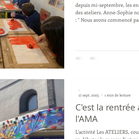
depuis mi-septembre, les en
des ateliers. Anne-Sophie no
: " Nous avons commencé par 
peinture). Après une étude 
photographie d’acteur en no
occasion de parler de cinéma
même principe, mais en y as
la gouache, un double portrai
d’Almodovar. Nous avons pu
-
17 sept. 2025
1 min de lecture
C'est la rentré
l'AMA
L'activité Les ATELIERS, cour