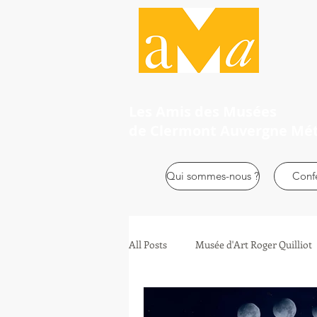
Les Amis des Musées
de Clermont Auvergne Mé
Qui sommes-nous ?
Conf
All Posts
Musée d'Art Roger Quilliot
Adhérents
Ateliers Enfant