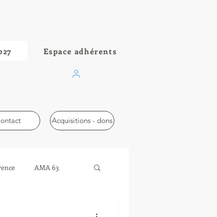
027
Espace adhérents
ontact
Acquisitions - dons
rence
AMA 63