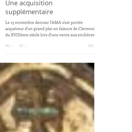
-
30 nov. 2025
1 min de lecture
Une acquisition
supplémentaire
Le 13 novembre dernier l'AMA s'est portée
acquéreur d'un grand plat en faïence de Clermont
du XVIIIème siècle lors d'une vente aux enchères à
Clermont-Ferrand. Michel GANNE était
accompagné de Françoise GARDEL et Mihaela
PAVLOVSCHI.