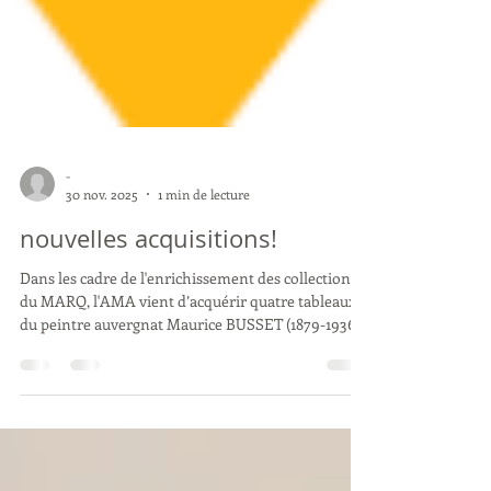
-
30 nov. 2025
1 min de lecture
nouvelles acquisitions!
Dans les cadre de l'enrichissement des collections
du MARQ, l'AMA vient d’acquérir quatre tableaux
du peintre auvergnat Maurice BUSSET (1879-1936)
qui fut directeur de l'École des Beaux-Arts de
Clermont-Ferrand et conservateur-adjoint du
musée Bargoin. En raison des droits à l'image nous
ne pouvons vous présenter nos achats.