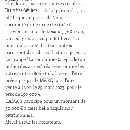
Elle devait, avec trois autres trophées, 
Chevalets Adultes
orner le piédestal de la "pyramide", un 
obélisque en pierre de Volvic, 
surmonté d'une urne destinée à 
recevoir le cœur de Desaix (1768-1800).
Un seul groupe sculpté fut livré, "La 
mort de Desaix", les trois autres 
passèrent dans des collections privées.
Le groupe "La renommée(acéphale) au 
milieu des armes" réalisée comme les 
autres entre 1806 et 1808, vient d'être 
préempté par le MARQ lors d'une 
vente à Lyon le 25 mars 2023, pour le 
prix de 150 000 €.
L'AMA a participé pour un montant de 
30 000 € à cette belle acquisition 
patrimoniale.
Merci à tous les donateurs.