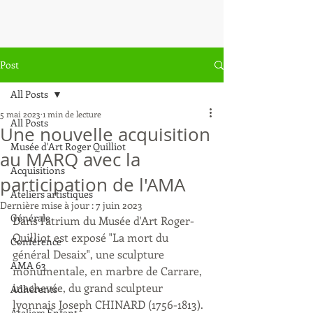
Post
All Posts
5 mai 2023
1 min de lecture
All Posts
Une nouvelle acquisition
Musée d'Art Roger Quilliot
au MARQ avec la
Acquisitions
participation de l'AMA
Ateliers artistiques
Dernière mise à jour :
7 juin 2023
Générale
Dans l'atrium du Musée d'Art Roger-
Quilliot est exposé "La mort du 
Conférence
général Desaix", une sculpture 
AMA 63
monumentale, en marbre de Carrare, 
inachevée, du grand sculpteur 
Adhérents
lyonnais Joseph CHINARD (1756-1813).
Ateliers Enfant