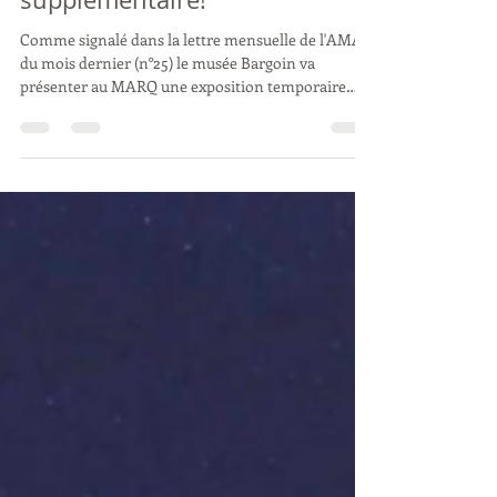
Une conférence AMA
supplémentaire!
Comme signalé dans la lettre mensuelle de l'AMA
du mois dernier (n°25) le musée Bargoin va
présenter au MARQ une exposition temporaire
"Trésors de la Préhistoire auvergnate" du 12 mai au
26 septembre 2026 . A cette occasion l'AMA va
organiser une conférence supplémentaire au
programme initial 2025-2026 qui aura lieu le :
mardi 26 mai à 14h30, salle 7 du Centre Jean-
Richepin , dont l'intitulé sera : La moyenne
montagne auvergnate à la fin de la Préhistoire
récente (2200-420 a