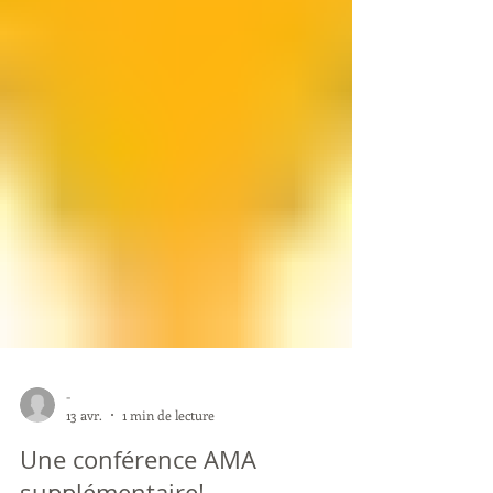
-
13 avr.
1 min de lecture