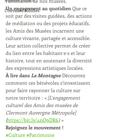
l’animation de nos musées.
Un engagement au quotidien
 Que ce 
Chevalets Adultes
soit par des visites guidées, des actions 
de médiation ou des projets éducatifs, 
les Amis des Musées incarnent une 
culture vivante, partagée et accessible. 
Leur action collective permet de créer 
du lien entre les habitant·e·s et leur 
histoire, tout en soutenant la diversité 
des expressions artistiques locales.
À lire dans 
La Montagne
 Découvrez 
comment ces bénévoles s’investissent 
pour faire rayonner la culture sur 
notre territoire : 
« [L’engagement 
culturel des Amis des musées de 
Clermont Auvergne Métropole]
(
https://bit.ly/4nO9DR6
) »
Rejoignez le mouvement !
#Culture
#Patrimoine