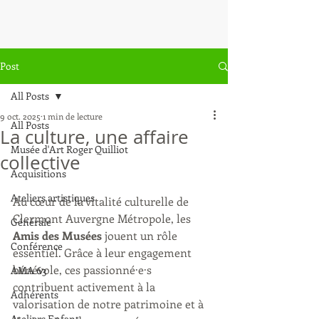
Post
All Posts
9 oct. 2025
1 min de lecture
All Posts
La culture, une affaire
Musée d'Art Roger Quilliot
collective
Acquisitions
Ateliers artistiques
Au cœur de la vitalité culturelle de 
Clermont Auvergne Métropole, les 
Générale
Amis des Musées
 jouent un rôle 
Conférence
essentiel. Grâce à leur engagement 
bénévole, ces passionné·e·s 
AMA 63
contribuent activement à la 
Adhérents
valorisation de notre patrimoine et à 
Ateliers Enfant