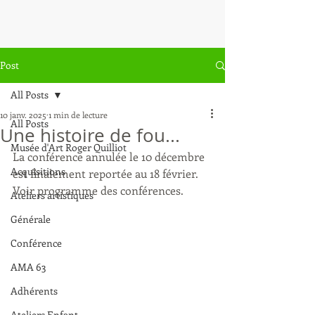
Post
All Posts
10 janv. 2025
1 min de lecture
All Posts
Une histoire de fou...
Musée d'Art Roger Quilliot
La conférence annulée le 10 décembre 
Acquisitions
est finalement reportée au 18 février.
Voir programme des conférences.
Ateliers artistiques
Générale
Conférence
AMA 63
Adhérents
Ateliers Enfant